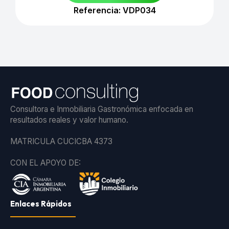
Referencia: VDP034
Consultora e Inmobiliaria Gastronómica enfocada en
resultados reales y valor humano.
MATRICULA CUCICBA 4373
CON EL APOYO DE:
Enlaces Rápidos
.